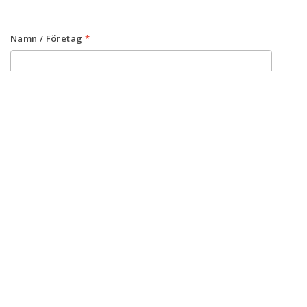
Namn / Företag
*
Telefon
*
E-post
*
Jag föredrar att bli kontaktad via:
*
E-post
Datum
*
Typ av bokning
Konferens
Catering