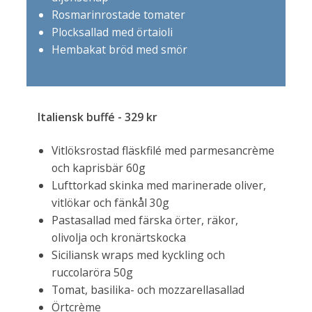
Rosmarinrostade tomater
Plocksallad med örtaioli
Hembakat bröd med smör
Italiensk buffé - 329 kr
Vitlöksrostad fläskfilé med parmesancrème
och kaprisbär 60g
Lufttorkad skinka med marinerade oliver,
vitlökar och fänkål 30g
Pastasallad med färska örter, räkor,
olivolja och kronärtskocka
Siciliansk wraps med kyckling och
ruccolaröra 50g
Tomat, basilika- och mozzarellasallad
Örtcrème