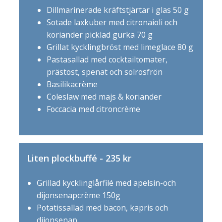
Dillmarinerade kräftstjärtar i glas 50 g
Sotade laxkuber med citronaioli och
koriander picklad gurka 70 g
Grillat kycklingbröst med limeglace 80 g
Pastasallad med cocktailtomater,
prästost, spenat och solrosfrön
Basilikacrème
Coleslaw med majs & koriander
Foccacia med citroncrème
Liten plockbuffé - 235 kr
Grillad kycklinglårfilé med apelsin-och
dijonsenapcrème 150g
Potatissallad med bacon, kapris och
dijonsenap