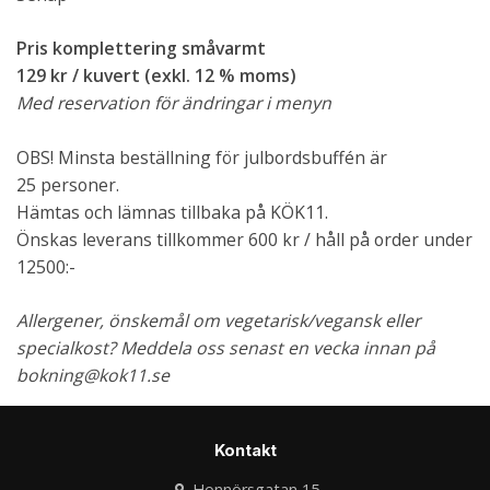
Pris komplettering småvarmt
129 kr / kuvert (exkl. 12 % moms)
Med reservation för ändringar i menyn
OBS! Minsta beställning för julbordsbuffén är
25 personer.
Hämtas och lämnas tillbaka på KÖK11.
Önskas leverans tillkommer 600 kr / håll på order under
12500:-
Allergener, önskemål om vegetarisk/vegansk eller
specialkost? Meddela oss senast en vecka innan på
bokning@kok11.se
Kontakt
Honnörsgatan 15