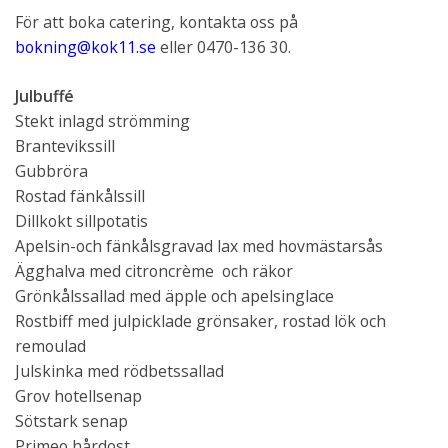
För att boka catering, kontakta oss på
bokning@kok11.se
eller 0470-136 30.
Julbuffé
Stekt inlagd strömming
Brantevikssill
Gubbröra
Rostad fänkålssill
Dillkokt sillpotatis
Apelsin-och fänkålsgravad lax med hovmästarsås
Ägghalva med citroncrème och räkor
Grönkålssallad med äpple och apelsinglace
Rostbiff med julpicklade grönsaker, rostad lök och
remoulad
Julskinka med rödbetssallad
Grov hotellsenap
Sötstark senap
Primeo hårdost